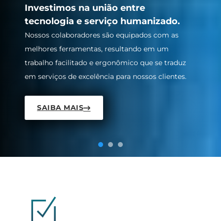
excelência
Investimos na união entre
tecnologia e serviço humanizado.
Com mais de 20 anos de experiência no mercado
Nossos colaboradores são equipados com as
atendemos os mais variados cenários dos nossos
melhores ferramentas, resultando em um
clientes, desde a terceirização de um auxiliar de
trabalho facilitado e ergonômico que se traduz
limpeza até a revitalização completa de um piso
em serviços de excelência para nossos clientes.
antigo.
SAIBA MAIS
SAIBA MAIS