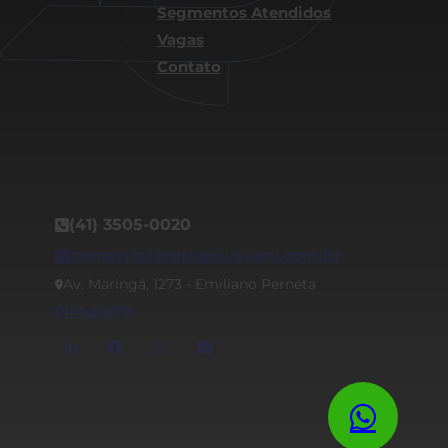
Segmentos Atendidos
Vagas
Contato
(41) 3505-0020
comercial@grupojvsserv.com.br
Av. Maringá, 1273 - Emiliano Perneta
Pinhais/PR